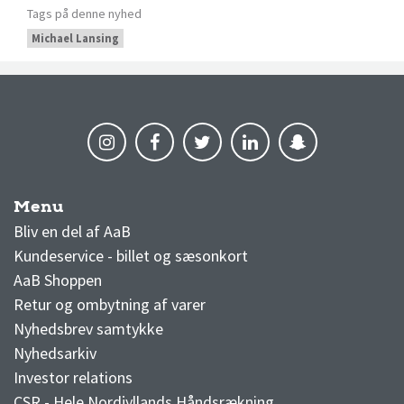
Tags på denne nyhed
Michael Lansing
Menu
AaB nyheder
Bliv en del af AaB
Kundeservice - billet og sæsonkort
AaB Shoppen
Retur og ombytning af varer
Nyhedsbrev samtykke
Nyhedsarkiv
Investor relations
CSR - Hele Nordjyllands Håndsrækning