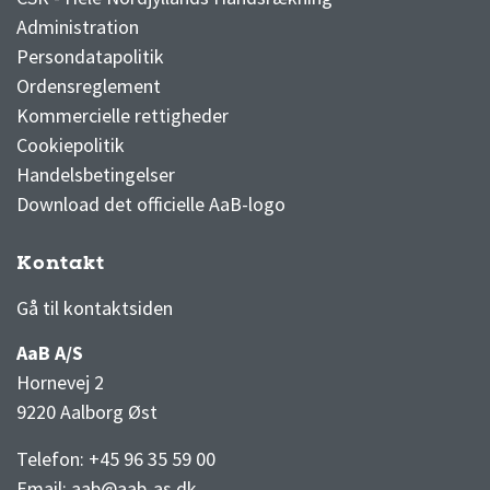
Administration
Persondatapolitik
Ordensreglement
Kommercielle rettigheder
Cookiepolitik
Handelsbetingelser
Download det officielle AaB-logo
Kontakt
3F Superliga stilling og kampe
1 division stilling og kampe
Gå til kontaktsiden
AaB A/S
Hornevej 2
9220 Aalborg Øst
Telefon: +45 96 35 59 00
Email:
aab@aab-as.dk