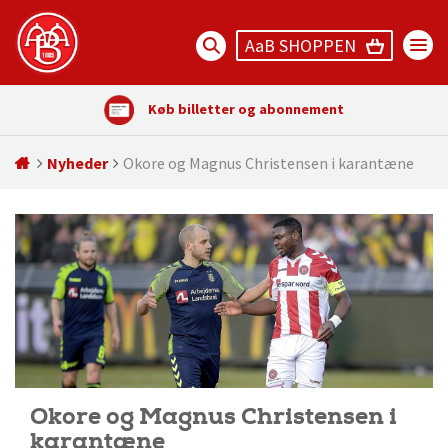
AaB SHOPPEN
Køb billetter og abonnement
Nyheder
Okore og Magnus Christensen i karantæne
Okore og Magnus Christensen i
karantæne