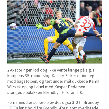
2-0-scoringen lod dog ikke vente længe på sig. I
kampens 35. minut slog Kasper Fisker et indlæg
mod bagstolpen, og tæt under mål dukkede Kamil
Wilczek op, og i duel med Kasper Pedersen
stangede polakken Brøndby I.F. foran 2-0.
Fem minutter senere blev det også 3-0 til Brøndby
I.F. En lang bold fra Brøndby-forsvaret overlistede