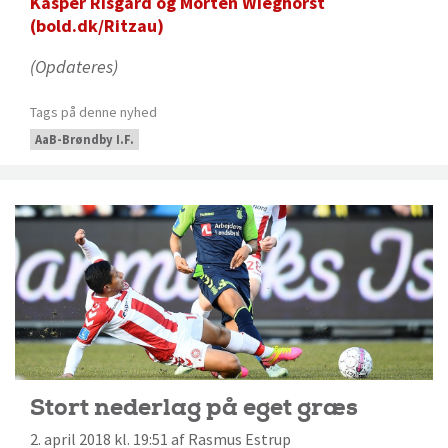
Kasper Risgård og Morten Wieghorst
(bold.dk/Ritzau)
(Opdateres)
Tags på denne nyhed
AaB-Brøndby I.F.
Stort nederlag på eget græs
2. april 2018 kl. 19:51 af Rasmus Estrup