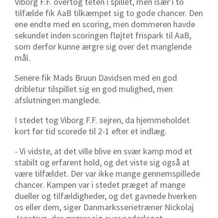
Viborg F.F. overtog teten i spillet, men især i to
tilfælde fik AaB tilkæmpet sig to gode chancer. Den
ene endte med en scoring, men dommeren havde
sekundet inden scoringen fløjtet frispark til AaB,
som derfor kunne ærgre sig over det manglende
mål.
Senere fik Mads Bruun Davidsen med en god
dribletur tilspillet sig en god mulighed, men
afslutningen manglede.
I stedet tog Viborg F.F. sejren, da hjemmeholdet
kort før tid scorede til 2-1 efter et indlæg.
- Vi vidste, at det ville blive en svær kamp mod et
stabilt og erfarent hold, og det viste sig også at
være tilfældet. Der var ikke mange gennemspillede
chancer. Kampen var i stedet præget af mange
dueller og tilfældigheder, og det gavnede hverken
os eller dem, siger Danmarksserietræner Nickolaj