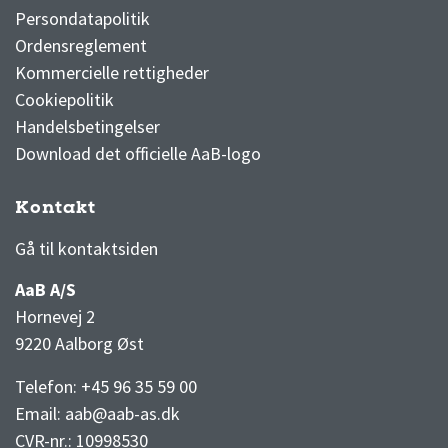
Persondatapolitik
Ordensreglement
Kommercielle rettigheder
Cookiepolitik
Handelsbetingelser
Download det officielle AaB-logo
Kontakt
3F Superliga stilling og kampe
1 division stilling og kampe
Gå til kontaktsiden
AaB A/S
Hornevej 2
9220 Aalborg Øst
Telefon: +45 96 35 59 00
Email:
aab@aab-as.dk
CVR-nr.:
10998530