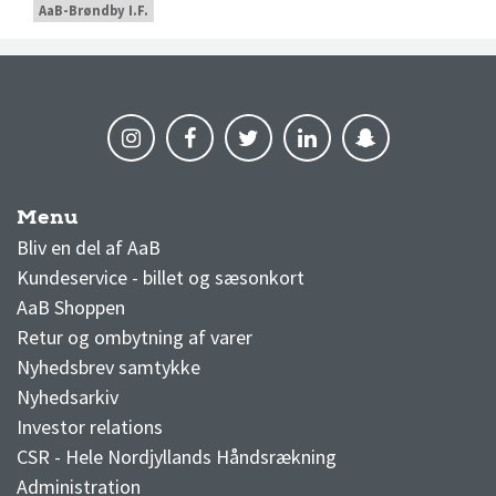
AaB-Brøndby I.F.
Menu
AaB nyheder
Bliv en del af AaB
Kundeservice - billet og sæsonkort
AaB Shoppen
Retur og ombytning af varer
Nyhedsbrev samtykke
Nyhedsarkiv
Investor relations
CSR - Hele Nordjyllands Håndsrækning
Administration