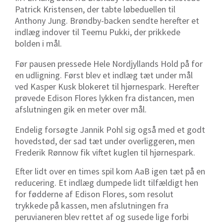
Patrick Kristensen, der tabte løbeduellen til
Anthony Jung. Brøndby-backen sendte herefter et
indlæg indover til Teemu Pukki, der prikkede
bolden i mål.
Før pausen pressede Hele Nordjyllands Hold på for
en udligning. Først blev et indlæg tæt under mål
ved Kasper Kusk blokeret til hjørnespark. Herefter
prøvede Edison Flores lykken fra distancen, men
afslutningen gik en meter over mål.
Endelig forsøgte Jannik Pohl sig også med et godt
hovedstød, der sad tæt under overliggeren, men
Frederik Rønnow fik viftet kuglen til hjørnespark.
Efter lidt over en times spil kom AaB igen tæt på en
reducering. Et indlæg dumpede lidt tilfældigt hen
for fødderne af Edison Flores, som resolut
trykkede på kassen, men afslutningen fra
peruvianeren blev rettet af og susede lige forbi