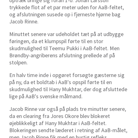
optræk bringe sig foran 1-0. Johan Larsson
trykkede flot af et par meter uden for AaB-feltet,
og afslutningen susede op i fjerneste hjørne bag
Jacob Rinne.
Minuttet senere var udeholdet tæt på at udbygge
føringen, da et klumpspil førte til en stor
skudmulighed til Teemu Pukki i AaB-feltet. Men
Brøndby-angriberens afslutning prellede af på
stolpen.
En halv time inde i opgøret forsøgte gæsterne sig
på ny, da et boldtab i AaB's opspil førte til en
skudmulighed til Hany Mukhtar, der dog afsluttede
lige på AaB's svenske målmand.
Jacob Rinne var også på plads tre minutter senere,
da en clearing fra Jores Okore blev blokeret
øjeblikkeligt af Hany Mukhtar i AaB-feltet.
Blokeringen sendte læderet i retning af AaB-målet,
men Jacob Rinne fik med en hurtig refleks