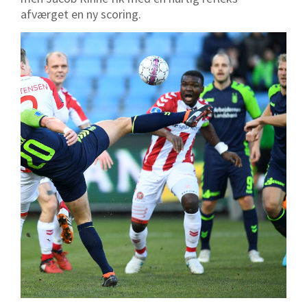
afværget en ny scoring.