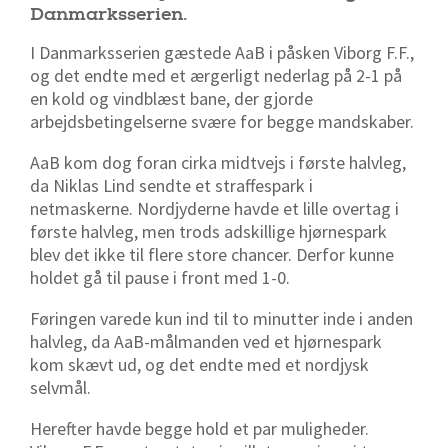
Danmarksserien.
I Danmarksserien gæstede AaB i påsken Viborg F.F.,
og det endte med et ærgerligt nederlag på 2-1 på
en kold og vindblæst bane, der gjorde
arbejdsbetingelserne svære for begge mandskaber.
AaB kom dog foran cirka midtvejs i første halvleg,
da Niklas Lind sendte et straffespark i
netmaskerne. Nordjyderne havde et lille overtag i
første halvleg, men trods adskillige hjørnespark
blev det ikke til flere store chancer. Derfor kunne
holdet gå til pause i front med 1-0.
Føringen varede kun ind til to minutter inde i anden
halvleg, da AaB-målmanden ved et hjørnespark
kom skævt ud, og det endte med et nordjysk
selvmål.
Herefter havde begge hold et par muligheder.