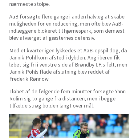
nærmeste stolpe.
AaB forsøgte flere gange i anden halvleg at skabe
muligheden for en reducering, men ofte blev AaB-
indlæggene blokeret til hjørnespark, som dernæst
blev afværget af gæsternes defensiv.
Med et kvarter igen lykkedes et AaB-opspil dog, da
Jannik Pohl kom afsted i dybden. Angriberen fik
løbet sig fri i venstre side af Brøndby I.F.'s felt, men
Jannik Pohls flade afslutning blev reddet af
Frederik Rønnow.
I løbet af de følgende fem minutter forsøgte Yann
Rolim sig to gange fra distancen, men i begge
tilfælde strøg bolden langt over mål.