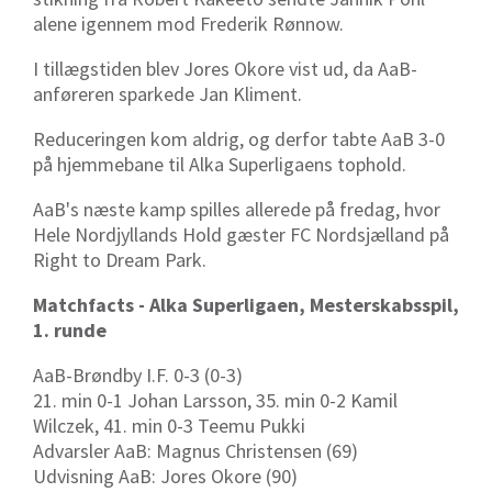
alene igennem mod Frederik Rønnow.
I tillægstiden blev Jores Okore vist ud, da AaB-
anføreren sparkede Jan Kliment.
Reduceringen kom aldrig, og derfor tabte AaB 3-0
på hjemmebane til Alka Superligaens tophold.
AaB's næste kamp spilles allerede på fredag, hvor
Hele Nordjyllands Hold gæster FC Nordsjælland på
Right to Dream Park.
Matchfacts - Alka Superligaen, Mesterskabsspil,
1. runde
AaB-Brøndby I.F. 0-3 (0-3)
21. min 0-1 Johan Larsson, 35. min 0-2 Kamil
Wilczek, 41. min 0-3 Teemu Pukki
Advarsler AaB: Magnus Christensen (69)
Udvisning AaB: Jores Okore (90)