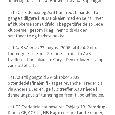
nederlag på 2-1 til AC Horsens fra Alka Superligaen.
- at FC Fredericia og AaB har mødt hinanden to
gange tidligere i DBU Pokalen med en sejr til hver
af klubberne som udfald. I begge tilfælde spillede
klubberne ligesom i dag i henholdsvis den
næstbedste og bedste række.
- at AaB således 23. august 2006 tabte 4-2 efter
forlænget spilletid i 2. runde – trods to AaB-
træffere af brasilianske Chrys. Den ordinære kamp
var sluttet 1-1.
- at AaB til gengæld 29. oktober 2008 i
ottendedelsfinalen fik taget revanche i Fredericia
via Anders Dues enlige fuldtræffer. AaB nåede i
denne udgave af turneringen frem til pokalfinalen.
- at FC Fredericia har besejret Esbjerg fB, Romdrup-
Klarup GF, AGF og HB Køge i de fire første runder,