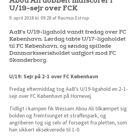
Abou Ali dobbelt målscorer i
U/19-sejr over FCK
9. april 2018 kl. 09:28 af Rasmus Estrup
AaB's U/19-ligahold vandt fredag over FC
København. Lørdag tabte U/17-ligaholdet
til FC København, og søndag spillede
Danmarksserieholdet uafgjort mod FC
Skanderborg.
U/19: Sejr på 2-1 over FC København
Fredag eftermiddag tog AaB’s U/19-ligahold en 2-1-
sejr over FC København på Hornevej.
Tidligt i kampen fik Wessam Abou Ali tilkæmpet sig
bolden og fremtvunget et straffespark, og
angriberen tog sig selv af forsøget fra pletten, som
han sikkert eksekverede til 1-0.