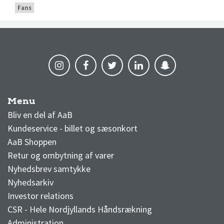
Fans
Menu
AaB nyheder
Bliv en del af AaB
Kundeservice - billet og sæsonkort
AaB Shoppen
Retur og ombytning af varer
Nyhedsbrev samtykke
Nyhedsarkiv
Investor relations
CSR - Hele Nordjyllands Håndsrækning
Administration