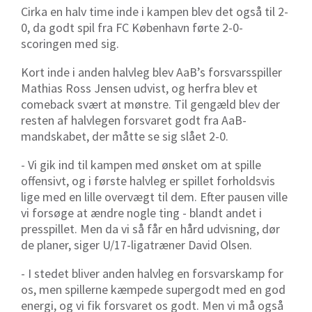
Cirka en halv time inde i kampen blev det også til 2-
0, da godt spil fra FC København førte 2-0-
scoringen med sig.
Kort inde i anden halvleg blev AaB’s forsvarsspiller
Mathias Ross Jensen udvist, og herfra blev et
comeback svært at mønstre. Til gengæld blev der
resten af halvlegen forsvaret godt fra AaB-
mandskabet, der måtte se sig slået 2-0.
- Vi gik ind til kampen med ønsket om at spille
offensivt, og i første halvleg er spillet forholdsvis
lige med en lille overvægt til dem. Efter pausen ville
vi forsøge at ændre nogle ting - blandt andet i
presspillet. Men da vi så får en hård udvisning, dør
de planer, siger U/17-ligatræner David Olsen.
- I stedet bliver anden halvleg en forsvarskamp for
os, men spillerne kæmpede supergodt med en god
energi, og vi fik forsvaret os godt. Men vi må også