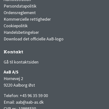
Persondatapolitik
Ordensreglement
Kommercielle rettigheder
Cookiepolitik
Handelsbetingelser
Download det officielle AaB-logo
Kontakt
3F Superliga stilling og kampe
1 division stilling og kampe
Gå til kontaktsiden
AaB A/S
Hornevej 2
9220 Aalborg Øst
Telefon: +45 96 35 59 00
Email:
aab@aab-as.dk
CVR-nr.:
10998530