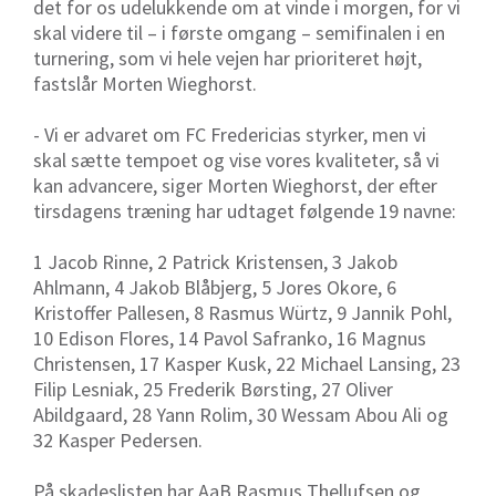
det for os udelukkende om at vinde i morgen, for vi
skal videre til – i første omgang – semifinalen i en
turnering, som vi hele vejen har prioriteret højt,
fastslår Morten Wieghorst.
- Vi er advaret om FC Fredericias styrker, men vi
skal sætte tempoet og vise vores kvaliteter, så vi
kan advancere, siger Morten Wieghorst, der efter
tirsdagens træning har udtaget følgende 19 navne:
1 Jacob Rinne, 2 Patrick Kristensen, 3 Jakob
Ahlmann, 4 Jakob Blåbjerg, 5 Jores Okore, 6
Kristoffer Pallesen, 8 Rasmus Würtz, 9 Jannik Pohl,
10 Edison Flores, 14 Pavol Safranko, 16 Magnus
Christensen, 17 Kasper Kusk, 22 Michael Lansing, 23
Filip Lesniak, 25 Frederik Børsting, 27 Oliver
Abildgaard, 28 Yann Rolim, 30 Wessam Abou Ali og
32 Kasper Pedersen.
På skadeslisten har AaB Rasmus Thellufsen og