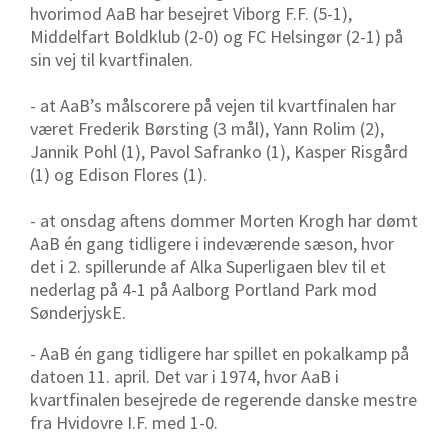
hvorimod AaB har besejret Viborg F.F. (5-1),
Middelfart Boldklub (2-0) og FC Helsingør (2-1) på
sin vej til kvartfinalen.
- at AaB’s målscorere på vejen til kvartfinalen har
været Frederik Børsting (3 mål), Yann Rolim (2),
Jannik Pohl (1), Pavol Safranko (1), Kasper Risgård
(1) og Edison Flores (1).
- at onsdag aftens dommer Morten Krogh har dømt
AaB én gang tidligere i indeværende sæson, hvor
det i 2. spillerunde af Alka Superligaen blev til et
nederlag på 4-1 på Aalborg Portland Park mod
SønderjyskE.
- AaB én gang tidligere har spillet en pokalkamp på
datoen 11. april. Det var i 1974, hvor AaB i
kvartfinalen besejrede de regerende danske mestre
fra Hvidovre I.F. med 1-0.