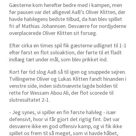
Gæsterne kom herefter bedre med i kampen, men
før pausen var det alligevel AaB’s Oliver Klitten, der
havde halvlegens bedste tilbud, da han blev spillet
fri af Mathias Johannsen. Desværre for nordjyderne
overplacerede Oliver Klitten sit forsøg.
Efter cirka en times spil fik gæsterne udlignet til 1-1
efter først en flot soloaktion, der førte til et fladt
indlæg tæt under mål, som blev prikket ind.
Kort før tid slog AaB så til igen og snuppede sejren.
Tvillingerne Oliver og Lukas Klitten fandt hinanden i
venstre side, inden sidstnævnte lagde bolden til
rette for Wessam Abou Ali, der flot scorede til
slutresultatet 2-1.
- Jeg synes, vi spiller en fin første halvleg - især
defensivt, hvor vi får gjort det rigtig fint. Det var
desværre ikke en god offensiv kamp, og vi fik ikke
spillet os frem til så meget, som vi havde håbet,