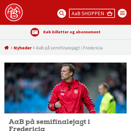
AaB SHOPPEN
Køb billetter og abonnement
Nyheder
AaB på semifinalejagt i Fredericia
AaB på semifinalejagt i
Fredericia