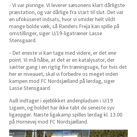
- Vi var pivringe. Vi leverer sæsonens klart dårligste
præstation, og var dårlige fra start til slut. Det var
en ufokuseret indsats, hvor vi smider helt vildt
mange bolde væk, så Randers Freja kan spille på
omstillinger, siger U/19-ligatræner Lasse
Stensgaard.
- Det eneste vi kan tage med videre, er det ene
point. Vi må håbe, at det er en katalysator, der
sætter gang i en rigtig fin træningsuge, for hvis det
her er niveauet, skal vi forbedre os meget inden
kampen mod FC Nordsjælland på lørdag, siger
Lasse Stensgaard.
AaB indtager i øjeblikket andenpladsen i U/19
Ligaen, og holdet har ikke tabt de seneste syv
ligaopgør. Næste ligakamp spilles lørdag kl. 13.00
på Hornevej mod FC Nordsjælland.