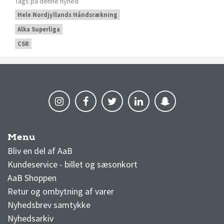
Tags på denne nyhed
Hele Nordjyllands Håndsrækning
Alka Superliga
CSR
Menu
AaB nyheder
Bliv en del af AaB
Kundeservice - billet og sæsonkort
AaB Shoppen
Retur og ombytning af varer
Nyhedsbrev samtykke
Nyhedsarkiv