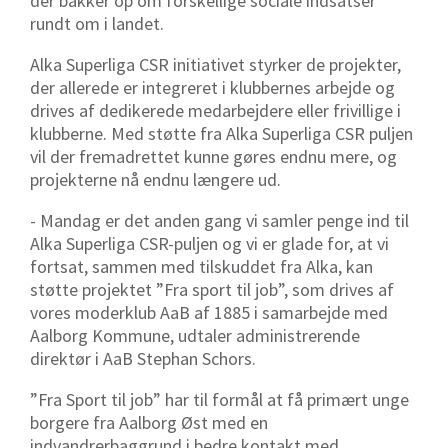
der bakker op om forskellige sociale indsatser
rundt om i landet.
Alka Superliga CSR initiativet styrker de projekter,
der allerede er integreret i klubbernes arbejde og
drives af dedikerede medarbejdere eller frivillige i
klubberne. Med støtte fra Alka Superliga CSR puljen
vil der fremadrettet kunne gøres endnu mere, og
projekterne nå endnu længere ud.
- Mandag er det anden gang vi samler penge ind til
Alka Superliga CSR-puljen og vi er glade for, at vi
fortsat, sammen med tilskuddet fra Alka, kan
støtte projektet ”Fra sport til job”, som drives af
vores moderklub AaB af 1885 i samarbejde med
Aalborg Kommune, udtaler administrerende
direktør i AaB Stephan Schors.
”Fra Sport til job” har til formål at få primært unge
borgere fra Aalborg Øst med en
indvandrerbaggrund i bedre kontakt med