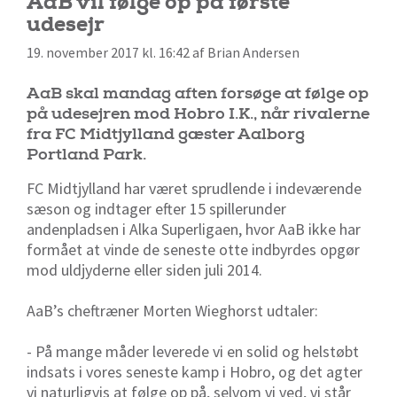
AaB vil følge op på første
udesejr
19. november 2017 kl. 16:42 af Brian Andersen
AaB skal mandag aften forsøge at følge op
på udesejren mod Hobro I.K., når rivalerne
fra FC Midtjylland gæster Aalborg
Portland Park.
FC Midtjylland har været sprudlende i indeværende
sæson og indtager efter 15 spillerunder
andenpladsen i Alka Superligaen, hvor AaB ikke har
formået at vinde de seneste otte indbyrdes opgør
mod uldjyderne eller siden juli 2014.
AaB’s cheftræner Morten Wieghorst udtaler:
- På mange måder leverede vi en solid og helstøbt
indsats i vores seneste kamp i Hobro, og det agter
vi naturligvis at følge op på, selvom vi ved, vi står