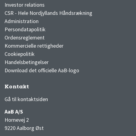
Investor relations
CSR - Hele Nordjyllands Håndsrækning
Administration
Persondatapolitik
Ordensreglement
Kommercielle rettigheder
Cookiepolitik
Handelsbetingelser
Download det officielle AaB-logo
Kontakt
3F Superliga stilling og kampe
1 division stilling og kampe
Gå til kontaktsiden
AaB A/S
Hornevej 2
9220 Aalborg Øst