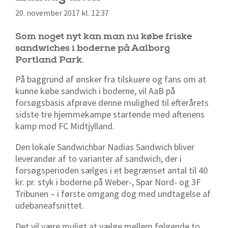
20. november 2017 kl. 12:37
Som noget nyt kan man nu købe friske
sandwiches i boderne på Aalborg
Portland Park.
På baggrund af ønsker fra tilskuere og fans om at
kunne købe sandwich i boderne, vil AaB på
forsøgsbasis afprøve denne mulighed til efterårets
sidste tre hjemmekampe startende med aftenens
kamp mod FC Midtjylland.
Den lokale Sandwichbar Nadias Sandwich bliver
leverandør af to varianter af sandwich, der i
forsøgsperioden sælges i et begrænset antal til 40
kr. pr. styk i boderne på Weber-, Spar Nord- og 3F
Tribunen – i første omgang dog med undtagelse af
udebaneafsnittet.
Det vil være muligt at vælge mellem følgende to