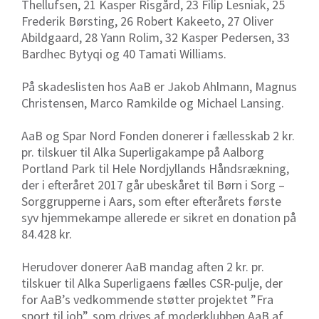
Thellufsen, 21 Kasper Risgård, 23 Filip Lesniak, 25
Frederik Børsting, 26 Robert Kakeeto, 27 Oliver
Abildgaard, 28 Yann Rolim, 32 Kasper Pedersen, 33
Bardhec Bytyqi og 40 Tamati Williams.
På skadeslisten hos AaB er Jakob Ahlmann, Magnus
Christensen, Marco Ramkilde og Michael Lansing.
AaB og Spar Nord Fonden donerer i fællesskab 2 kr.
pr. tilskuer til Alka Superligakampe på Aalborg
Portland Park til Hele Nordjyllands Håndsrækning,
der i efteråret 2017 går ubeskåret til Børn i Sorg –
Sorggrupperne i Aars, som efter efterårets første
syv hjemmekampe allerede er sikret en donation på
84.428 kr.
Herudover donerer AaB mandag aften 2 kr. pr.
tilskuer til Alka Superligaens fælles CSR-pulje, der
for AaB’s vedkommende støtter projektet ”Fra
sport til job”, som drives af moderklubben AaB af