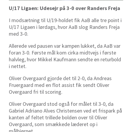
U/17 Ligaen: Udesejr på 3-0 over Randers Freja
I modsætning til U/19-holdet fik AaB alle tre point i
U/17 Ligaen i lørdags, hvor AaB slog Randers Freja
med 3-0.
Allerede ved pausen var kampen lukket, da AaB var
foran 3-0. Første mål kom cirka midtvejs i første
halvleg, hvor Mikkel Kaufmann sendte en returbold
i nettet.
Oliver Overgaard gjorde det til 2-0, da Andreas
Fruergaard med en flot assist fik sendt Oliver
Overgaard fri til scoring.
Oliver Overgaard stod også for målet til 3-0, da
Gabriel Adriano Alves Christensen ved et frispark på
kanten af feltet trillede bolden over til Oliver
Overgaard, som smækkede læderet op i
målhjørnet.