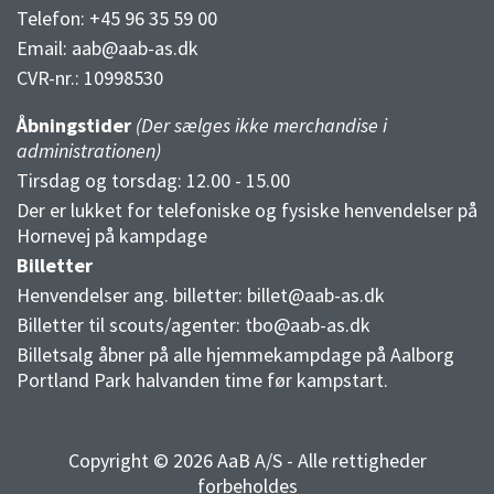
Telefon: +45 96 35 59 00
Email:
aab@aab-as.dk
CVR-nr.:
10998530
Åbningstider
(Der sælges ikke merchandise i
administrationen)
Tirsdag og torsdag: 12.00 - 15.00
Der er lukket for telefoniske og fysiske henvendelser på
Hornevej på kampdage
Billetter
Henvendelser ang. billetter:
billet@aab-as.dk
Billetter til scouts/agenter:
tbo@aab-as.dk
Billetsalg åbner på alle hjemmekampdage på Aalborg
Portland Park halvanden time før kampstart.
Copyright © 2026 AaB A/S - Alle rettigheder
forbeholdes