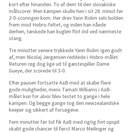
kort efter hinanden. To af dem til den slovakiske
målscorer. Men kampen skulle hen i sit 28. minut før
2-0-scoringen kom. Her drev Yann Rolim selv bolden
frem mod Hobro-feltet, og inden han nåede
derhen, tæskede han kuglen flot ind ved nærmeste
stang.
Tre minutter senere trykkede Yann Rolim igen godt
af, men Nicolaj Jørgensen reddede i Hobro-målet.
Returen røg dog lige ud til gæstespiller Dame
Gueye, der scorede til 3-0.
Efter pausen fortsatte AaB med at skabe flere
gode muligheder, mens Tamati Williams i AaB-
målet kun for alvor blev testet to gange i hele
kampen. Og begge gange tog den newzealandske
keeper sig sikkert af forsøgene.
Fem minutter før tid fik AaB med rigtig fint opspil
skabt gode chancer til først Marco Meilinger og