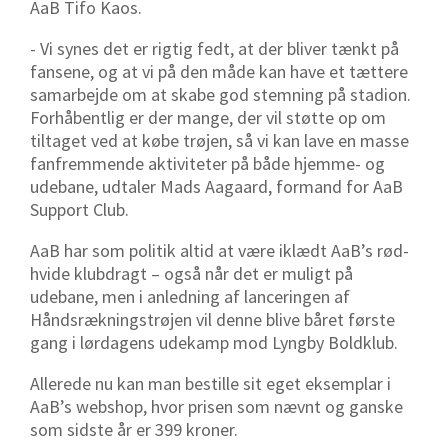
AaB Tifo Kaos.
- Vi synes det er rigtig fedt, at der bliver tænkt på
fansene, og at vi på den måde kan have et tættere
samarbejde om at skabe god stemning på stadion.
Forhåbentlig er der mange, der vil støtte op om
tiltaget ved at købe trøjen, så vi kan lave en masse
fanfremmende aktiviteter på både hjemme- og
udebane, udtaler Mads Aagaard, formand for AaB
Support Club.
AaB har som politik altid at være iklædt AaB’s rød-
hvide klubdragt – også når det er muligt på
udebane, men i anledning af lanceringen af
Håndsrækningstrøjen vil denne blive båret første
gang i lørdagens udekamp mod Lyngby Boldklub.
Allerede nu kan man bestille sit eget eksemplar i
AaB’s webshop, hvor prisen som nævnt og ganske
som sidste år er 399 kroner.