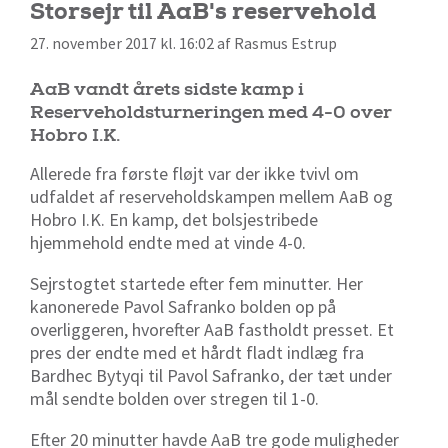
Storsejr til AaB's reservehold
27. november 2017 kl. 16:02 af Rasmus Estrup
AaB vandt årets sidste kamp i
Reserveholdsturneringen med 4-0 over
Hobro I.K.
Allerede fra første fløjt var der ikke tvivl om
udfaldet af reserveholdskampen mellem AaB og
Hobro I.K. En kamp, det bolsjestribede
hjemmehold endte med at vinde 4-0.
Sejrstogtet startede efter fem minutter. Her
kanonerede Pavol Safranko bolden op på
overliggeren, hvorefter AaB fastholdt presset. Et
pres der endte med et hårdt fladt indlæg fra
Bardhec Bytyqi til Pavol Safranko, der tæt under
mål sendte bolden over stregen til 1-0.
Efter 20 minutter havde AaB tre gode muligheder