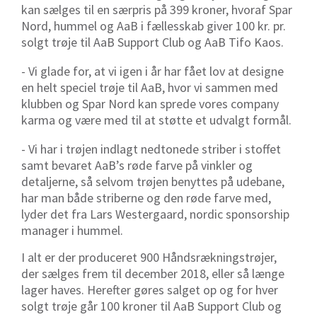
kan sælges til en særpris på 399 kroner, hvoraf Spar
Nord, hummel og AaB i fællesskab giver 100 kr. pr.
solgt trøje til AaB Support Club og AaB Tifo Kaos.
- Vi glade for, at vi igen i år har fået lov at designe
en helt speciel trøje til AaB, hvor vi sammen med
klubben og Spar Nord kan sprede vores company
karma og være med til at støtte et udvalgt formål.
- Vi har i trøjen indlagt nedtonede striber i stoffet
samt bevaret AaB’s røde farve på vinkler og
detaljerne, så selvom trøjen benyttes på udebane,
har man både striberne og den røde farve med,
lyder det fra Lars Westergaard, nordic sponsorship
manager i hummel.
I alt er der produceret 900 Håndsrækningstrøjer,
der sælges frem til december 2018, eller så længe
lager haves. Herefter gøres salget op og for hver
solgt trøje går 100 kroner til AaB Support Club og