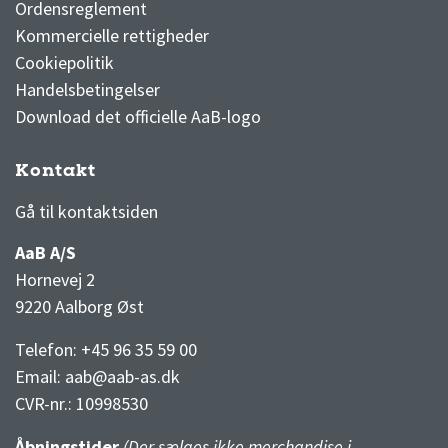
Ordensreglement
Kommercielle rettigheder
Cookiepolitik
Handelsbetingelser
Download det officielle AaB-logo
Kontakt
3F Superliga stilling og kampe
1 division stilling og kampe
Gå til kontaktsiden
AaB A/S
Hornevej 2
9220 Aalborg Øst
Telefon: +45 96 35 59 00
Email:
aab@aab-as.dk
CVR-nr.:
10998530
Åbningstider
(Der sælges ikke merchandise i