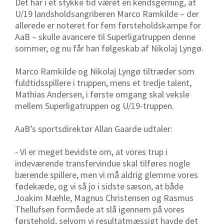
Det har i et stykke tid været en kendsgerning, at
U/19 landsholdsangriberen Marco Ramkilde – der
allerede er noteret for fem førsteholdskampe for
AaB – skulle avancere til Superligatruppen denne
sommer, og nu får han følgeskab af Nikolaj Lyngø.
Marco Ramkilde og Nikolaj Lyngø tiltræder som
fuldtidsspillere i truppen, mens et tredje talent,
Mathias Andersen, i første omgang skal veksle
mellem Superligatruppen og U/19-truppen.
AaB’s sportsdirektør Allan Gaarde udtaler:
- Vi er meget bevidste om, at vores trup i
indeværende transfervindue skal tilføres nogle
bærende spillere, men vi må aldrig glemme vores
fødekæde, og vi så jo i sidste sæson, at både
Joakim Mæhle, Magnus Christensen og Rasmus
Thellufsen formåede at slå igennem på vores
førstehold, selvom vi resultatmæssigt havde det