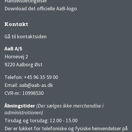
Handelsbetingelser
Download det officielle AaB-logo
Kontakt
3F Superliga stilling og kampe
1 division stilling og kampe
Gå til kontaktsiden
AaB A/S
Hornevej 2
9220 Aalborg Øst
Telefon: +45 96 35 59 00
Email:
aab@aab-as.dk
CVR-nr.:
10998530
Åbningstider
(Der sælges ikke merchandise i
administrationen)
Tirsdag og torsdag: 12.00 - 15.00
Der er lukket for telefoniske og fysiske henvendelser på