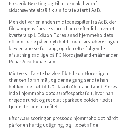
Frederik Børsting og Filip Lesniak, hvoraf
sidstnævnte altså fik sin første start i AaB.
Men det var en anden midtbanespiller fra AaB, der
fik kampens første store chance efter lidt over et
kvarters spil. Edison Flores snød hjemmeholdets
offsidefælde på en dyb bold, men førsteberøringen
blev en anelse for lang, og den efterfølgende
afslutning sad lige på FC Nordsjælland-målmanden
Runar Alex Runarsson.
Midtvejs i første halvleg fik Edison Flores igen
chancen foran mål, og denne gang sendte han
bolden i nettet til 1-0. Jakob Ahlmann fandt Flores
inde i hjemmeholdets straffesparksfelt, hvor han
drejede rundt og resolut sparkede bolden fladt i
fjerneste side af målet.
Efter AaB-scoringen pressede hjemmeholdet hårdt
på for en hurtig udligning, og i løbet af de