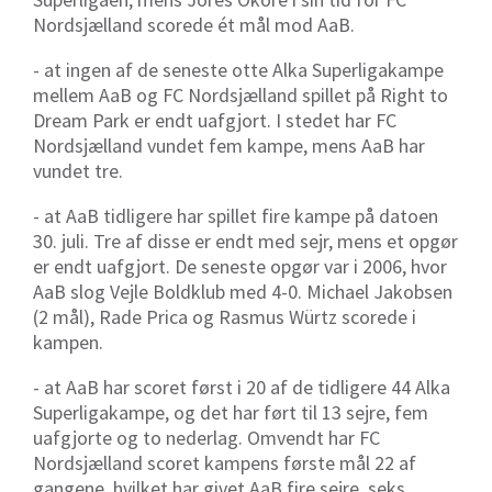
Nordsjælland scorede ét mål mod AaB.
- at ingen af de seneste otte Alka Superligakampe
mellem AaB og FC Nordsjælland spillet på Right to
Dream Park er endt uafgjort. I stedet har FC
Nordsjælland vundet fem kampe, mens AaB har
vundet tre.
- at AaB tidligere har spillet fire kampe på datoen
30. juli. Tre af disse er endt med sejr, mens et opgør
er endt uafgjort. De seneste opgør var i 2006, hvor
AaB slog Vejle Boldklub med 4-0. Michael Jakobsen
(2 mål), Rade Prica og Rasmus Würtz scorede i
kampen.
- at AaB har scoret først i 20 af de tidligere 44 Alka
Superligakampe, og det har ført til 13 sejre, fem
uafgjorte og to nederlag. Omvendt har FC
Nordsjælland scoret kampens første mål 22 af
gangene, hvilket har givet AaB fire sejre, seks