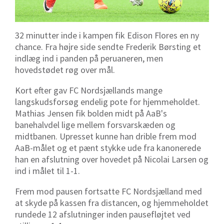
32 minutter inde i kampen fik Edison Flores en ny
chance. Fra højre side sendte Frederik Børsting et
indlæg ind i panden på peruaneren, men
hovedstødet røg over mål.
Kort efter gav FC Nordsjællands mange
langskudsforsøg endelig pote for hjemmeholdet.
Mathias Jensen fik bolden midt på AaB's
banehalvdel lige mellem forsvarskæden og
midtbanen. Upresset kunne han drible frem mod
AaB-målet og et pænt stykke ude fra kanonerede
han en afslutning over hovedet på Nicolai Larsen og
ind i målet til 1-1.
Frem mod pausen fortsatte FC Nordsjælland med
at skyde på kassen fra distancen, og hjemmeholdet
rundede 12 afslutninger inden pausefløjtet ved