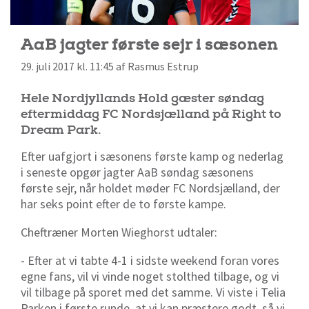
AaB jagter første sejr i sæsonen
29. juli 2017 kl. 11:45 af Rasmus Estrup
Hele Nordjyllands Hold gæster søndag
eftermiddag FC Nordsjælland på Right to
Dream Park.
Efter uafgjort i sæsonens første kamp og nederlag
i seneste opgør jagter AaB søndag sæsonens
første sejr, når holdet møder FC Nordsjælland, der
har seks point efter de to første kampe.
Cheftræner Morten Wieghorst udtaler:
- Efter at vi tabte 4-1 i sidste weekend foran vores
egne fans, vil vi vinde noget stolthed tilbage, og vi
vil tilbage på sporet med det samme. Vi viste i Telia
Parken i første runde, at vi kan præstere godt, så vi