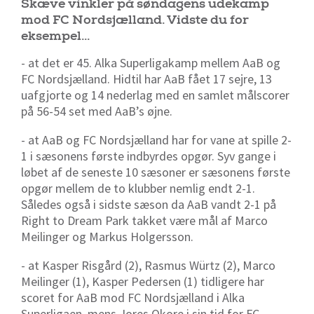
Skæve vinkler på søndagens udekamp
mod FC Nordsjælland. Vidste du for
eksempel...
- at det er 45. Alka Superligakamp mellem AaB og
FC Nordsjælland. Hidtil har AaB fået 17 sejre, 13
uafgjorte og 14 nederlag med en samlet målscorer
på 56-54 set med AaB’s øjne.
- at AaB og FC Nordsjælland har for vane at spille 2-
1 i sæsonens første indbyrdes opgør. Syv gange i
løbet af de seneste 10 sæsoner er sæsonens første
opgør mellem de to klubber nemlig endt 2-1.
Således også i sidste sæson da AaB vandt 2-1 på
Right to Dream Park takket være mål af Marco
Meilinger og Markus Holgersson.
- at Kasper Risgård (2), Rasmus Würtz (2), Marco
Meilinger (1), Kasper Pedersen (1) tidligere har
scoret for AaB mod FC Nordsjælland i Alka
Superligaen, mens Jores Okore i sin tid for FC