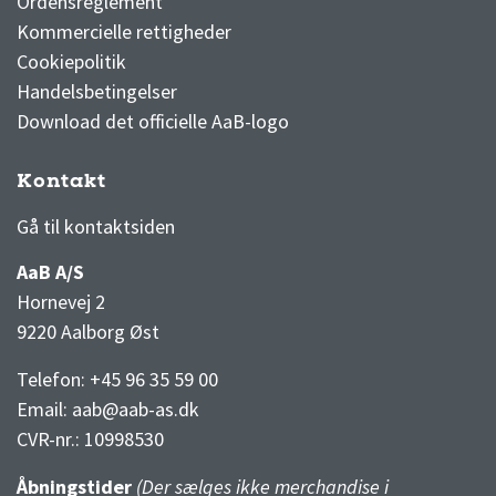
Ordensreglement
Kommercielle rettigheder
Cookiepolitik
Handelsbetingelser
Download det officielle AaB-logo
Kontakt
3F Superliga stilling og kampe
1 division stilling og kampe
Gå til kontaktsiden
AaB A/S
Hornevej 2
9220 Aalborg Øst
Telefon: +45 96 35 59 00
Email:
aab@aab-as.dk
CVR-nr.:
10998530
Åbningstider
(Der sælges ikke merchandise i