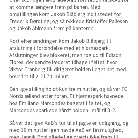
at komme længere frem på banen. Med
omstillingen kom Jakob Blåbjerg ind i stedet for
Frederik Børsting, og så rykkede Kristoffer Pallesen
og Jakob Ahlmann frem på kanterne.
Kort efter ændringen kom Jakob Blåbjerg til
afslutning i forbindelse med et hjørnespark.
Afslutningen blev blokeret, men røg ud til Edison
Flores, der sendte læderet tilbage i feltet, hvor
Viktor Tranberg fik dirigeret bolden i eget net med
hovedet til 2-2 i 70. minut.
Den lige stilling holdt kun tre minutter, og så var FC
Nordsjælland atter foran. Et hjørnespark havnede
hos Emiliano Marcondes bagerst i feltet, og
Marcondes sparkede hårdt bolden i mål til 3-2.
Så var det igen AaB's tur til at jagte en udligning, og
med 10 minutter igen havde AaB en fin mulighed,
men Jannik Pohl nåede lige præcis ikke frem til