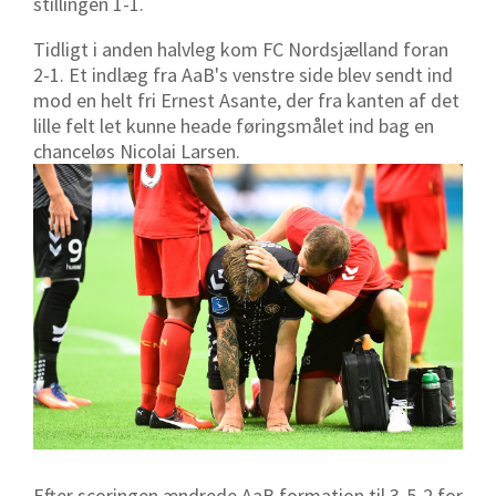
stillingen 1-1.
Tidligt i anden halvleg kom FC Nordsjælland foran
2-1. Et indlæg fra AaB's venstre side blev sendt ind
mod en helt fri Ernest Asante, der fra kanten af det
lille felt let kunne heade føringsmålet ind bag en
chanceløs Nicolai Larsen.
Efter scoringen ændrede AaB formation til 3-5-2 for