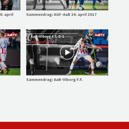
. april
Sammendrag: AGF-AaB 24. april 2017
Sammendrag: AaB-Viborg F.F.