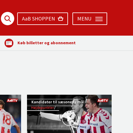
AaB SHOPPEN
MENU
Køb billetter og abonnement