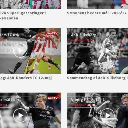
lka Superligascoringer i
Sæsonens bedste mål i 2016/17
-sæsonen
g: AaB-Randers FC 12. maj
Sammendrag af AaB-Silkeborg I