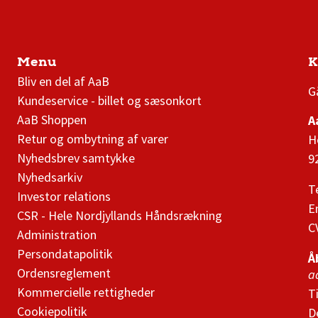
Menu
K
AaB nyheder
Bliv en del af AaB
G
Kundeservice - billet og sæsonkort
AaB Shoppen
A
Retur og ombytning af varer
H
Nyhedsbrev samtykke
9
Nyhedsarkiv
T
Investor relations
E
CSR - Hele Nordjyllands Håndsrækning
C
Administration
Persondatapolitik
Å
Ordensreglement
a
Kommercielle rettigheder
T
Cookiepolitik
D