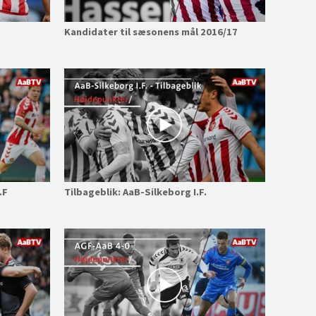
Kandidater til sæsonens mål 2016/17
.F
Tilbageblik: AaB-Silkeborg I.F.