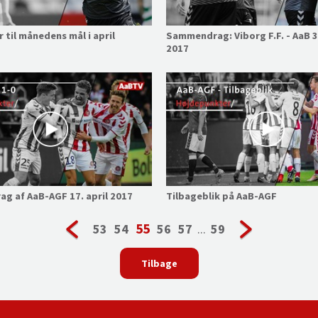
 til månedens mål i april
Sammendrag: Viborg F.F. - AaB 30
2017
g af AaB-AGF 17. april 2017
Tilbageblik på AaB-AGF
55
53
54
56
57
...
59
Tilbage