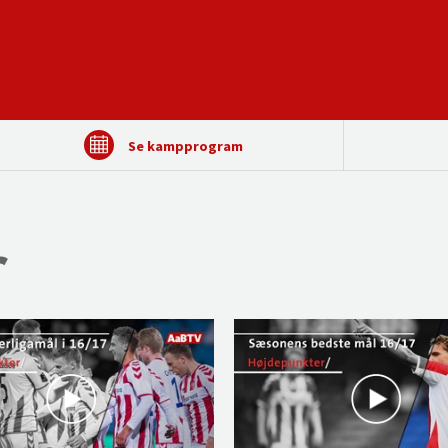
Se kampprogram
r