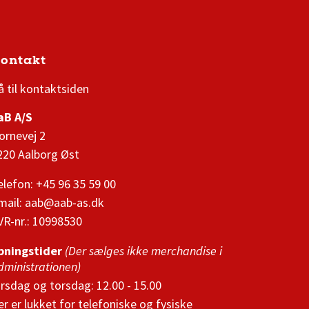
ontakt
3F Superliga stilling og kampe
1 division stilling og kampe
å til kontaktsiden
aB A/S
ornevej 2
220 Aalborg Øst
elefon: +45 96 35 59 00
mail:
aab@aab-as.dk
VR-nr.:
10998530
bningstider
(Der sælges ikke merchandise i
dministrationen)
irsdag og torsdag: 12.00 - 15.00
er er lukket for telefoniske og fysiske